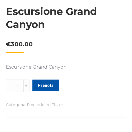
Escursione Grand
Canyon
€
300.00
Escursione Grand Canyon
Escursione
Prenota
Grand
Canyon
quantità
Categoria:
Riccardo ed Elisa