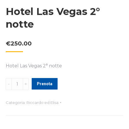
Hotel Las Vegas 2°
notte
€
250.00
Hotel Las Vegas 2° notte
Hotel
Prenota
Las
Vegas
2°
Categoria:
Riccardo ed Elisa
notte
quantità